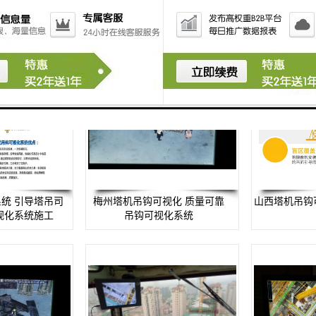
监测
家 吊钩可视化无盲区监测
统 引导塔吊司
梅州塔机吊钩可视化 质量可靠
山西塔机吊钩
视化系统施工
吊钩可视化系统