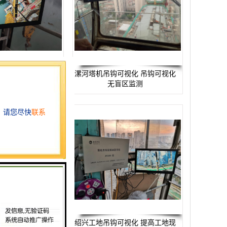
化 让施工现场更安
漯河塔机吊钩可视化 吊钩可视化
全
无盲区监测
化生产厂家 质量可
绍兴工地吊钩可视化 提高工地现