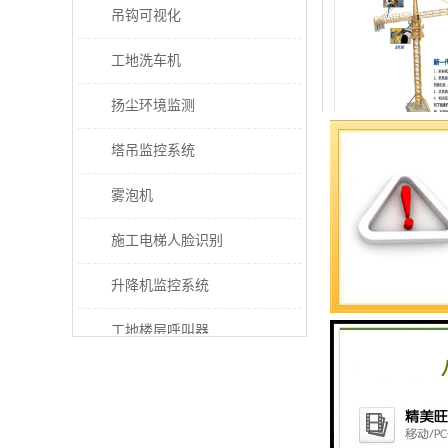
吊钩可视化
工地洗车机
扬尘环境监测
合肥吊钩可视化系
塔吊监控系统
工地现场
雾泡机
施工电梯人脸识别
升降机监控系统
工地楼层呼叫器
电梯超载保护器
太阳能施工警示灯
邯郸吊钩可视化厂