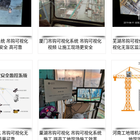
统 吊钩可视化
厦门吊钩可视化系统 吊钩可视化
芜湖吊钩可视
安全 高可靠
视频 让施工现场更安全
视化无盲区监
 吊钩可视化无
巢湖吊钩可视化 吊钩可视化系统
河南工地塔机
质量可靠
施工 提高工地现场施工效率
地现