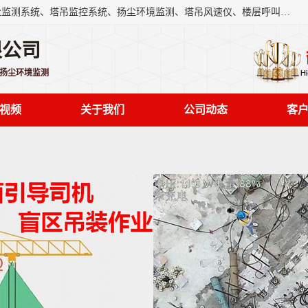
上海融瑞环保科技有限公司是吊钩可视化、塔吊黑匣子、扬尘监测系统、塔吊监控系统、扬尘环境监测、塔吊风速仪、楼层呼叫器、主令控制器、人脸识别、风速仪等一系列环保设备的研发生产销售为一体的专业化公司。
限公司
,扬尘环境监测
视频
关于我们
公司动态
客