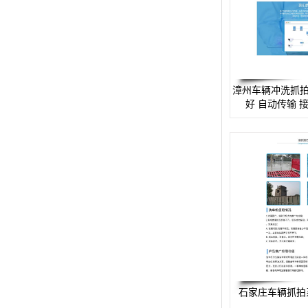
预警螺母
主令控制器
塔机模型
漳州车辆冲洗抓拍
好 自动传输 
临边防护
塔吊风速仪
指纹识别系统
石家庄车辆抓拍