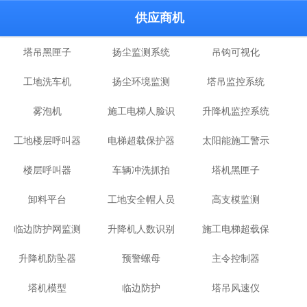
供应商机
塔吊黑匣子
扬尘监测系统
吊钩可视化
工地洗车机
扬尘环境监测
塔吊监控系统
雾泡机
施工电梯人脸识
升降机监控系统
工地楼层呼叫器
电梯超载保护器
别
太阳能施工警示
楼层呼叫器
车辆冲洗抓拍
塔机黑匣子
灯
卸料平台
工地安全帽人员
高支模监测
临边防护网监测
升降机人数识别
定位
施工电梯超载保
升降机防坠器
系统
预警螺母
系统
主令控制器
护器
塔机模型
临边防护
塔吊风速仪