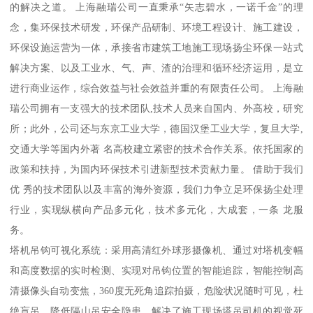
的解决之道。 上海融瑞公司一直秉承“矢志碧水，一诺千金”的理
念，集环保技术研发，环保产品研制、环境工程设计、施工建设，
环保设施运营为一体，承接省市建筑工地施工现场扬尘环保一站式
解决方案、以及工业水、气、声、渣的治理和循环经济运用，是立
进行商业运作，综合效益与社会效益并重的有限责任公司。 上海融
瑞公司拥有一支强大的技术团队,技术人员来自国内、外高校，研究
所；此外，公司还与东京工业大学，德国汉堡工业大学，复旦大学,
交通大学等国内外著 名高校建立紧密的技术合作关系。依托国家的
政策和扶持，为国内环保技术引进新型技术贡献力量。 借助于我们
优 秀的技术团队以及丰富的海外资源，我们力争立足环保扬尘处理
行业，实现纵横向产品多元化，技术多元化，大成套，一条 龙服
务。
塔机吊钩可视化系统：采用高清红外球形摄像机、通过对塔机变幅
和高度数据的实时检测、实现对吊钩位置的智能追踪，智能控制高
清摄像头自动变焦，360度无死角追踪拍摄，危险状况随时可见，杜
绝盲吊，降低隔山吊安全隐患。解决了施工现场塔吊司机的视觉死