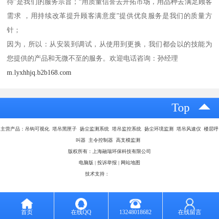
待”是我们的服务宗旨；“用质量信誉去开拓市场，用品种去满足顾客
需求 ，用持续改革提升顾客满意度”提供优良服务是我们的质量方
针；
因为，所以：从安装到调试，从使用到更换，我们都会以的技能为
您提供的产品和无微不至的服务。欢迎电话咨询：孙经理
m.lyxhhjq.b2b168.com
Top
主营产品：吊钩可视化 塔吊黑匣子 扬尘监测系统 塔吊监控系统 扬尘环境监测 塔吊风速仪 楼层呼
叫器 主令控制器 高支模监测
版权所有：上海融瑞环保科技有限公司
电脑版
|
投诉举报
|
网站地图
技术支持：
八方资源网
首页
在线QQ
13248018682
在线留言