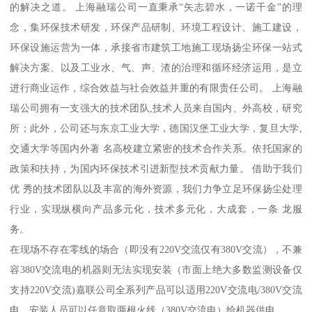
的解决之道。 上海融瑞公司一直秉承“矢志碧水，一诺千金”的理
念，集环保技术研发，环保产品研制、环境工程设计、施工建设，
环保设施运营为一体，承接省市建筑工地施工现场扬尘环保一站式
解决方案、以及工业水、气、声、渣的治理和循环经济运用，是立
进行商业运作，综合效益与社会效益并重的有限责任公司。 上海融
瑞公司拥有一支强大的技术团队,技术人员来自国内、外高校，研究
所；此外，公司还与东京工业大学，德国汉堡工业大学，复旦大学,
交通大学等国内外著 名高校建立紧密的技术合作关系。依托国家的
政策和扶持，为国内环保技术引进新型技术贡献力量。 借助于我们
优 秀的技术团队以及丰富的海外资源，我们力争立足环保扬尘处理
行业，实现纵横向产品多元化，技术多元化，大成套，一条 龙服
务。
在现场不存在零线的场合（即没有220V交流仅有380V交流），不兼
容380V交流电的机器则无法实现安装（市面上绝大多数监测设备仅
支持220V交流)嘉联公司全系列产品可以适用220V交流电/380V交流
电，安装人员可以任意取两根火线（380V交流电）给机器供电。