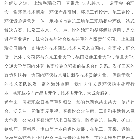
的解决之道。 上海融瑞公司一直秉承“矢志碧水，一诺千金”的理
念，集环保技术研发，环保产品研制、环境工程设计、施工建设，
环保设施运营为一体，承接省市建筑工地施工现场扬尘环保一站式
解决方案、以及工业水、气、声、渣的治理和循环经济运用，是立
进行商业运作，综合效益与社会效益并重的有限责任公司。 上海融
瑞公司拥有一支强大的技术团队,技术人员来自国内、外高校，研究
所；此外，公司还与东京工业大学，德国汉堡工业大学，复旦大学,
交通大学等国内外著 名高校建立紧密的技术合作关系。依托国家的
政策和扶持，为国内环保技术引进新型技术贡献力量。 借助于我们
的技术团队以及丰富的海外资源，我们力争立足环保扬尘处理行
业，实现纵横向产品多元化，技术多元化，大成套服务。
近年来，雾霾现象日益严重和频繁，影响范围也越来越大，使得社
会广泛关注，党和高度重视。雾霾给公众健康、工作和生活带来巨
大危害，公众对雾霾治理诉求日益高涨。随着建筑、煤炭、矿山、
钢铁厂、原料场、港口等产业的迅速发展，在施工、开采、运输、
储存等各环节作业时都会产生大量粉尘污染，而粉尘污染正是产生