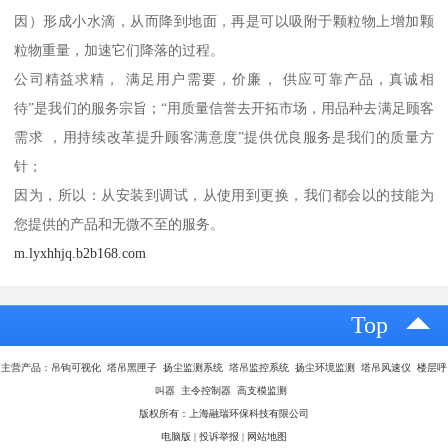
因）形成小水滴，从而降到地面，再是可以吸附于颗粒物上增加颗
粒物重量，加速它们降落的过程。
公司精益求精， 满足用户需要，价廉， 供应可靠产品，真诚相
待”是我们的服务宗旨；“用质量信誉去开拓市场，用品种去满足顾客
需求 ，用持续改革提升顾客满意度”提供优良服务是我们的质量方
针；
因为，所以：从安装到调试，从使用到更换，我们都会以的技能为
您提供的产品和无微不至的服务。
m.lyxhhjq.b2b168.com
Top
主营产品：吊钩可视化 塔吊黑匣子 扬尘监测系统 塔吊监控系统 扬尘环境监测 塔吊风速仪 楼层呼
叫器 主令控制器 高支模监测
版权所有：上海融瑞环保科技有限公司
电脑版
|
投诉举报
|
网站地图