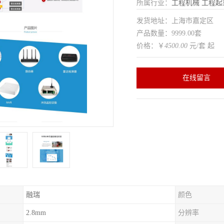
所属行业：
工程机械
工程起
发货地址：上海市嘉定区
产品数量：9999.00套
价格：￥
4500.00
元/套 起
在线留言
融瑞
颜色
2.8mm
分辨率