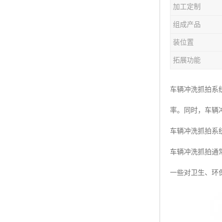
加工定制
楼层呼叫器
组成产品
车辆冲洗抓拍
装位置
塔机黑匣子
拓展功能
卸料平台
车辆冲洗抓拍系
工地安全帽人员定位
率。同时，车辆
高支模监测
车辆冲洗抓拍系
临边防护网监测系统
车辆冲洗抓拍通
升降机人数识别系统
一些对卫生、环
施工电梯超载保护器
升降机防坠器