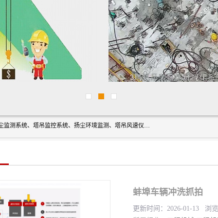
上海融瑞环保科技有限公司是吊钩可视化、塔吊黑匣子、扬尘监测系统、塔吊监控系统、扬尘环境监测、塔吊风速仪、楼层呼叫器、主令控制器、人脸识别、风速仪等一系列环保设备的研发生产销售为一体的专业化公司。
蚌埠车辆冲洗抓拍
更新时间：2026-01-13 浏