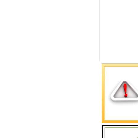
预警螺母
主令控制器
塔机模型
临边防护
塔吊风速仪
指纹识别系统