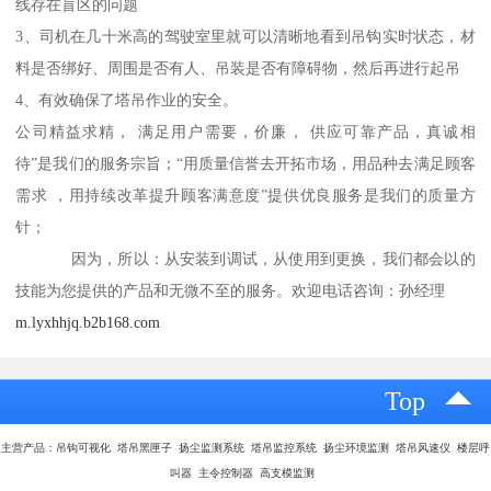
线存在盲区的问题
3、司机在几十米高的驾驶室里就可以清晰地看到吊钩实时状态，材
料是否绑好、周围是否有人、吊装是否有障碍物，然后再进行起吊
4、有效确保了塔吊作业的安全。
公司精益求精， 满足用户需要，价廉， 供应可靠产品，真诚相
待”是我们的服务宗旨；“用质量信誉去开拓市场，用品种去满足顾客
需求 ，用持续改革提升顾客满意度”提供优良服务是我们的质量方
针；
因为，所以：从安装到调试，从使用到更换，我们都会以的
技能为您提供的产品和无微不至的服务。欢迎电话咨询：孙经理
m.lyxhhjq.b2b168.com
Top
主营产品：吊钩可视化 塔吊黑匣子 扬尘监测系统 塔吊监控系统 扬尘环境监测 塔吊风速仪 楼层呼
叫器 主令控制器 高支模监测