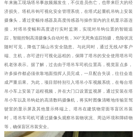
年来施工现场塔吊事故频频发生，不仅造员伤亡，也带来巨大的经
济损失。塔机吊钩可视化安全管理系统，在塔式起重机吊钩上安装
摄像头，通过变幅传感器及高度传感器与操作室内的主机显示器连
接，对塔吊变幅和高度进行实时监测，实现对吊钩位置的智能追
踪，智能控制高清摄像头自动对焦，360°无死角追踪拍摄，危险状况
随时可见，降低了隔山吊安全隐患。与此同时，通过无线AP客户
端、主机，亦可进行可视化远程的，保障了塔吊的安全使用塔吊司
机老张表示。据了解，过去由于塔吊车司机位置高，视觉盲点多，
许多操作都必须依靠地面指挥人员完成，一旦配合失误，往往会造
成严重后果。为此，项目部特别引入塔吊小车视频系统，在每台塔
吊小车上安装了远程视频，并在大门口设置监视屏，通过安装在塔
吊小车以及吊钩处的高清数码摄像机，将实时图像清晰地传输至驾
驶室的显示屏及其他显示终端上。塔吊在建筑物背面等盲区吊装
时，塔吊车司机可通过摄像头观察吊装物状况、周边环境和障碍物
等，确保盲区吊装安全。