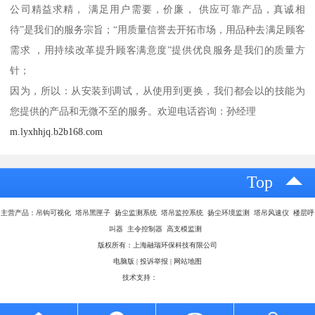
公司精益求精， 满足用户需要，价廉， 供应可靠产品，真诚相
待”是我们的服务宗旨；“用质量信誉去开拓市场，用品种去满足顾客
需求 ，用持续改革提升顾客满意度”提供优良服务是我们的质量方
针；
因为，所以：从安装到调试，从使用到更换，我们都会以的技能为
您提供的产品和无微不至的服务。欢迎电话咨询：孙经理
m.lyxhhjq.b2b168.com
Top
主营产品：吊钩可视化 塔吊黑匣子 扬尘监测系统 塔吊监控系统 扬尘环境监测 塔吊风速仪 楼层呼
叫器 主令控制器 高支模监测
版权所有：上海融瑞环保科技有限公司
电脑版
|
投诉举报
|
网站地图
技术支持：
八方资源网