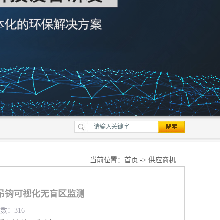
当前位置：
首页
->
供应商机
吊钩可视化无盲区监测
览数：316