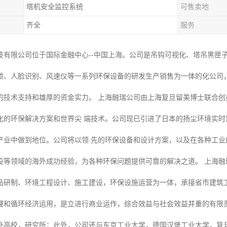
塔机安全监控系统
可售卖地
齐全
服务
技有限公司位于国际金融中心--中国上海。公司是吊钩可视化、塔吊黑匣
锁、人脸识别、风速仪等一系列环保设备的研发生产销售为一体的化公司
的技术支持和雄厚的资金实力。 上海融瑞公司由上海复旦留美博士联合
化的环保解决方案和世界尖 端技术。公司现已引进了日本的扬尘环境实
产业中做到地位。公司将以领 先的环保设备和设计方案，以及在各种工
设等领域的海外成功经验，为各种环保问题提供可靠的解决之道。 上海融
品研制、环境工程设计、施工建设，环保设施运营为一体，承接省市建筑
理和循环经济运用，是立进行商业运作，综合效益与社会效益并重的有限责
外高校，研究所；此外，公司还与东京工业大学，德国汉堡工业大学，复旦