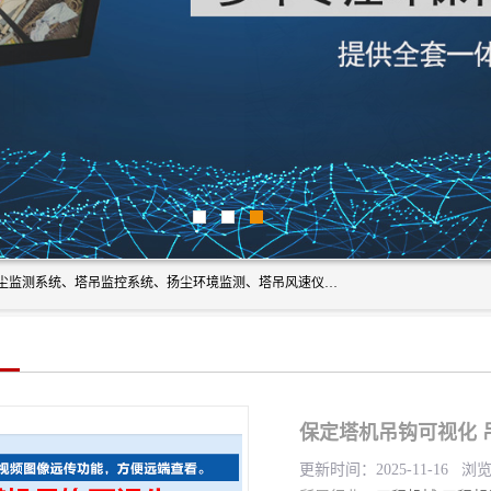
上海融瑞环保科技有限公司是吊钩可视化、塔吊黑匣子、扬尘监测系统、塔吊监控系统、扬尘环境监测、塔吊风速仪、楼层呼叫器、主令控制器、人脸识别、风速仪等一系列环保设备的研发生产销售为一体的专业化公司。
保定塔机吊钩可视化 
更新时间：2025-11-16 浏