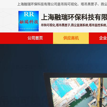
上海融瑞环保科技有
吊钩可视化,塔吊黑匣子,扬尘监测系统,塔吊监控系统
公司首页
供应商机
企业