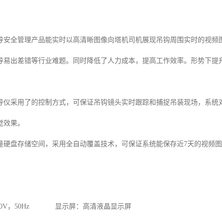
导安全管理产品能实时以高清晰图像向塔机司机展现吊钩周围实时的视频
导易出差错等行业难题。同时降低了人力成本，提高工作效率。形势下提
导仪采用了的控制方式，可保证吊钩镜头实时跟踪和捕捉吊装现场，系统
觉效果。
量硬盘存储空间，采用全自动覆盖技术，可保证系统能保存近7天的视频
220V，50Hz 显示屏：高清液晶显示屏