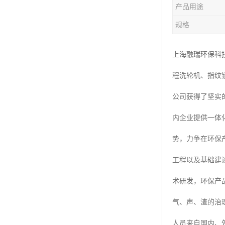
产品用途
楼层呼叫器
规格
车辆冲洗抓拍
塔机黑匣子
上海融瑞环保科
程洗轮机、指纹
卸料平台
公司获得了坚实
工地安全帽人员定位
内企业提供一体
高支模监测
势，力争在环保
临边防护网监测系统
工程以及基础建
升降机人数识别系统
术研发，环保产
施工电梯超载保护器
气、声、渣的治
升降机防坠器
人员来自国内、