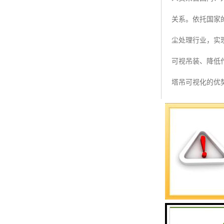
预警螺母
关系。依托国家
主令控制器
尘处理行业，实
塔机模型
可视吊装、降低
临边防护
塔吊可视化的优
塔吊风速仪
联网工具进行链
指纹识别系统
通过数据传输，
眼底，所有的信
心死角盲区了，
为看不到死角引