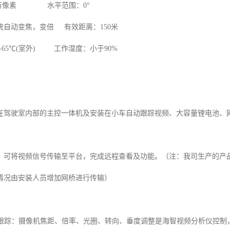
0 万像素 水平范围：0°
统自动变焦，变倍 有效距离：150米
℃-65℃(室外) 工作湿度：小于90%
在驾驶室内部的主控一体机及安装在小车自动跟踪视频、大容量锂电池、网
，可将视频信号传输至平台，完成远程查看及功能。（注：我司生产的产
情况由安装人员增加网桥进行传输）
自动跟踪：摄像机焦距、倍率、光圈、转向、垂度调整是海智视频分析仪控