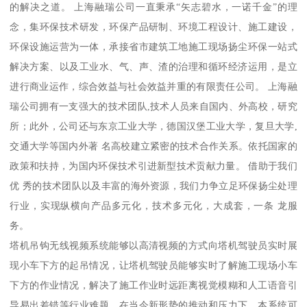
的解决之道。 上海融瑞公司一直秉承“矢志碧水，一诺千金”的理
念，集环保技术研发，环保产品研制、环境工程设计、施工建设，
环保设施运营为一体，承接省市建筑工地施工现场扬尘环保一站式
解决方案、以及工业水、气、声、渣的治理和循环经济运用，是立
进行商业运作，综合效益与社会效益并重的有限责任公司。 上海融
瑞公司拥有一支强大的技术团队,技术人员来自国内、外高校，研究
所；此外，公司还与东京工业大学，德国汉堡工业大学，复旦大学,
交通大学等国内外著 名高校建立紧密的技术合作关系。依托国家的
政策和扶持，为国内环保技术引进新型技术贡献力量。 借助于我们
优 秀的技术团队以及丰富的海外资源，我们力争立足环保扬尘处理
行业，实现纵横向产品多元化，技术多元化，大成套，一条 龙服
务。
塔机吊钩无线视频系统能够以高清视频的方式向塔机驾驶员实时展
现小车下方的起吊情况，让塔机驾驶员能够实时了解施工现场小车
下方的作业情况，解决了施工作业时远距离视觉模糊和人工语音引
导易出差错等行业难题，在当今新形势的推动和压力下，本系统可