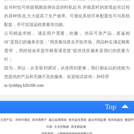
起吊时也可依据视频选择合适的时机起吊,并能及时的发现起吊过程
的异样情况,大大提高了生产效率。可视化系统可单配置也可与系统
配套，并可实现远程查看等功能。
公司精益求精， 满足用户需要，价廉， 供应可靠产品，真诚相
待”是我们的服务宗旨；“用质量信誉去开拓市场，用品种去满足顾客
需求 ，用持续改革提升顾客满意度”提供优良服务是我们的质量方
针；
因为，所以：从安装到调试，从使用到更换，我们都会以的技能为
您提供的产品和无微不至的服务。欢迎电话咨询：孙经理
m.lyxhhjq.b2b168.com
Top
主营产品：吊钩可视化 塔吊黑匣子 扬尘监测系统 塔吊监控系统 扬尘环境监测 塔吊风速仪 楼层呼
叫器 主令控制器 高支模监测
版权所有：上海融瑞环保科技有限公司