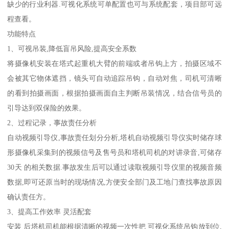
缺少的行业利器.可视化系统可单配置也可与系统配套，项目部可远
程查看。
功能特点
1、可视吊装,降低盲吊风险,提高安全系数
将摄像机安装在塔式起重机大臂的前端或者吊钩上方，拍摄区域不
会被其它物体遮挡，镜头可自动追踪吊钩，自动对焦，司机可清晰
的看到拍摄画面，根据拍摄画面自主判断吊装情况，结合信号员的
引导达到双保险的效果。
2、过程记录，事故责任分析
自动视频引导仪,事故责任划分分析,塔机自动视频引导仪实时储存球
形摄像机采集到的视频信号及售号员和塔机司机的对讲录音,可储存
30天 的相关数据.事故发生后可以通过读取视频引导仪里的视频音频
数据,即可还原当时的现场情况,方便安全部门及工地门查找事故原因
确认责任方。
3、提高工作效率 灵活配套
安装 后塔机司机能根据清晰的视频一次性把 可视化系统吊钩放到位,