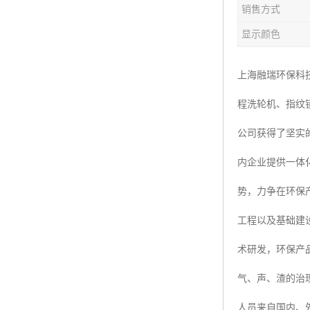
销售方式
楼层呼叫器
显示颜色
车辆冲洗抓拍
塔机黑匣子
上海融瑞环保科
程洗轮机、指纹
卸料平台
公司获得了坚实
工地安全帽人员定位
内企业提供一体
高支模监测
势，力争在环保
临边防护网监测系统
工程以及基础建
升降机人数识别系统
术研发，环保产
施工电梯超载保护器
气、声、渣的治
升降机防坠器
人员来自国内、