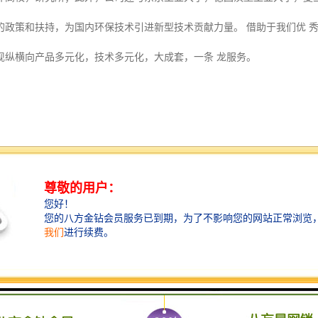
的政策和扶持，为国内环保技术引进新型技术贡献力量。 借助于我们优 
现纵横向产品多元化，技术多元化，大成套，一条 龙服务。
液晶动态实时显示，分辨率480*272；
机安全监测与自动控制设计；
动平层系统、楼层呼叫系统、超重报警、超人数报警、超速报警（防坠）
视频、操作人员身份验证、制动控制、黑匣子等多种功能，完全解决了升
音播报系统，操作更直观；
像等综合报警方式；