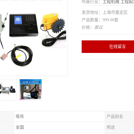
所属行业：
工程机械
工程起
发货地址：上海市嘉定区
产品数量：999.00套
价格：
面议
在线留言
塔吊
产品别名
全国
用途