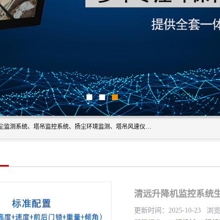
上海融瑞环保科技有限公司是吊钩可视化、塔吊黑匣子、扬尘监测系统、塔吊监控系统、扬尘环境监测、塔吊风速仪、楼层呼叫器、主令控制器、人脸识别、风速仪等一系列环保设备的研发生产销售为一体的专业化公司。
清远升降机监控系统生
更新时间：2025-10-23 浏