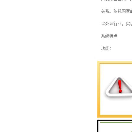
预警螺母
关系。依托国家
主令控制器
尘处理行业，实
塔机模型
系统特点
临边防护
功能：
塔吊风速仪
· 4.3英寸大
指纹识别系统
· 真正的升降
· 并集成了自
物传感器、笼内
· 具有自动语
· 实现声、光