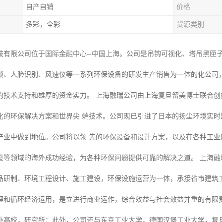
自产自销
价格
多彩，全彩
货源类别
技有限公司位于国际金融中心--中国上海。公司是吊钩可视化、塔吊黑匣
锁、人脸识别、风速仪等一系列环保设备的研发生产销售为一体的化公司
的技术支持和雄厚的资金实力。 上海融瑞公司由上海复旦留美博士联合
化的环保解决方案和世界尖 端技术。公司现已引进了日本的扬尘环境实
产业中做到地位。公司将以领 先的环保设备和设计方案，以及在各种工
设等领域的海外成功经验，为各种环保问题提供可靠的解决之道。 上海融
品研制、环境工程设计、施工建设，环保设施运营为一体，承接省市建筑
理和循环经济运用，是立进行商业运作，综合效益与社会效益并重的有限责
外高校，研究所；此外，公司还与东京工业大学，德国汉堡工业大学，复旦