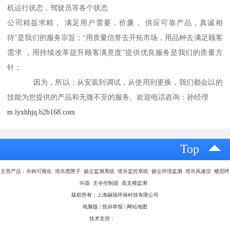
机运行状态，驾驶员等各个状态
公司精益求精， 满足用户需要，价廉， 供应可靠产品，真诚相
待”是我们的服务宗旨；“用质量信誉去开拓市场，用品种去满足顾客
需求 ，用持续改革提升顾客满意度”提供优良服务是我们的质量方
针；
因为，所以：从安装到调试，从使用到更换，我们都会以的
技能为您提供的产品和无微不至的服务。欢迎电话咨询：孙经理
m.lyxhhjq.b2b168.com
Top
主营产品：吊钩可视化 塔吊黑匣子 扬尘监测系统 塔吊监控系统 扬尘环境监测 塔吊风速仪 楼层呼
叫器 主令控制器 高支模监测
版权所有：上海融瑞环保科技有限公司
电脑版
|
投诉举报
|
网站地图
技术支持：
八方资源网