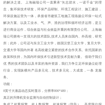
的解决之道。 上海融瑞公司一直秉承“矢志碧水，一诺千金”的理
念，集环保技术研发，环保产品研制、环境工程设计、施工建设，
环保设施运营为一体，承接省市建筑工地施工现场扬尘环保一站式
解决方案、以及工业水、气、声、渣的治理和循环经济运用，是立
进行商业运作，综合效益与社会效益并重的有限责任公司。 上海融
瑞公司拥有一支强大的技术团队,技术人员来自国内、外高校，研究
所；此外，公司还与东京工业大学，德国汉堡工业大学，复旦大学,
交通大学等国内外著 名高校建立紧密的技术合作关系。依托国家的
政策和扶持，为国内环保技术引进新型技术贡献力量。 借助于我们
优 秀的技术团队以及丰富的海外资源，我们力争立足环保扬尘处理
行业，实现纵横向产品多元化，技术多元化，大成套，一条 龙服
务。
功能：
8英寸大液晶动态实时显示，分辨率800*480；
真正的升降机安全监测与自动控制设计；
集成了超重报警、超人数报警、超速报警（防坠）、高度限位报