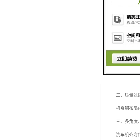
利用水量 10-1
装备功率 5.5KW
配给电源 三相、
掌握 主动/手
修建工天洗车
一、齐、超精
修建工天洗车机
二、质量过硬
机身钢布局由优
三、多角度、
洗车机齐方位对