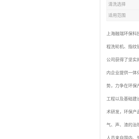
清洗选择
楼层呼叫器
适用范围
车辆冲洗抓拍
塔机黑匣子
上海融瑞环保科
程洗轮机、指纹
卸料平台
公司获得了坚实
工地安全帽人员定位
内企业提供一体
高支模监测
势，力争在环保
临边防护网监测系统
工程以及基础建
升降机人数识别系统
术研发，环保产
施工电梯超载保护器
气、声、渣的治
升降机防坠器
人员来自国内、