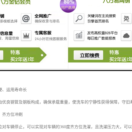
5L/辆
-7.5KW-22.5（可选）
380V、50HZ
动/遥控（选配）
槽运用
准洗濯
接纳电脑节制，轻松实现无人值守，能大大低落，机械的启动节制日本
、运用寿命长
良钢管及钢板构成，确保承载重量，使洗车的宁静性获得保障，守旧
齐方位冲刷
车辆停止，可以实现对车辆的360度齐方位洗濯，且洗濯压力大，可以