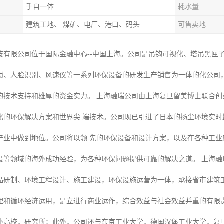
手自一体
耗水量
建筑工地、 煤矿、电厂、港口、码头
可售卖地
技有限公司位于国际金融中心--中国上海。公司是吊钩可视化、塔吊黑匣
锁、人脸识别、风速仪等一系列环保设备的研发生产销售为一体的化公司
的技术支持和雄厚的资金实力。 上海融瑞公司由上海复旦留美博士联合
化的环保解决方案和世界尖 端技术。公司现已引进了日本的扬尘环境实
产业中做到地位。公司将以领 先的环保设备和设计方案，以及在各种工
设等领域的海外成功经验，为各种环保问题提供可靠的解决之道。 上海融
品研制、环境工程设计、施工建设，环保设施运营为一体，承接省市建筑
理和循环经济运用，是立进行商业运作，综合效益与社会效益并重的有限责
外高校，研究所；此外，公司还与东京工业大学，德国汉堡工业大学，复旦