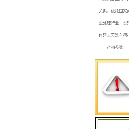
预警螺母
关系。依托国家
主令控制器
尘处理行业，实
塔机模型
修建工天洗车槽
临边防护
产物参数：
塔吊风速仪
型号 SB-100T 
指纹识别系统
装备尺寸 2300Lx
合用车辆 15
启动方法 机
冲刷压力 3-7k
冲刷 0-60 