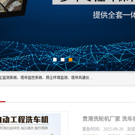
上海融瑞环保科技有限公司是吊钩可视化、塔吊黑匣子、扬尘监测系统、塔吊监控系统、扬尘环境监测、塔吊风速仪、楼层呼叫器、主令控制器、人脸识别、风速仪等一系列环保设备的研发生产销售为一体的专业化公司。
贵港洗轮机厂家 洗车
更新时间：2025-09-28 浏