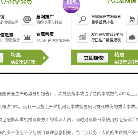
位检测功能、上高度限制功能、上高度限制功能、上高度限制功能、上高
，批完全符合欧盟要求的共98台产品塔机安全管理系统顺利通关。
将以更严谨的，严格的生产制度，严肃的思想作风，投入到工作当中
安装、保养、维修、历史事故 2、 数据记录 操作、报警、状态 3、 网络功能
和图像信号 6、 楼层联络信号装置 类似电梯的按钮和楼层显示 7、 
警 9、 作循环统计 10、 通过循环拍照 11、 维修、保养提示 需要维修或
份，并且计入档案和数
全国安全生产形势分析报告》，高处坠落事故占了总的事故数的40%以上
大概占10%，而且一旦施工升降机出现事故容易出现群死群伤的重大事故
缺乏配备起重机械设备方面的管理人员，同时对设备日常使用缺乏有效监
备的安全使用不仅与项目管理息息相关，而且涉及务工人员的生命财产安