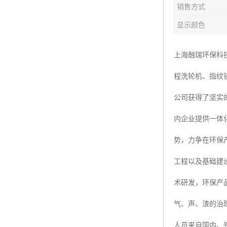
销售方式
楼层呼叫器
显示颜色
车辆冲洗抓拍
塔机黑匣子
上海融瑞环保科
程洗轮机、指纹
卸料平台
公司获得了坚实
工地安全帽人员定位
内企业提供一体
高支模监测
势，力争在环保
临边防护网监测系统
工程以及基础建
升降机人数识别系统
术研发，环保产
施工电梯超载保护器
气、声、渣的治
升降机防坠器
人员来自国内、