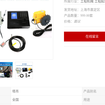
所属行业：
工程机械
工程起
发货地址：上海市嘉定区
产品数量：999.00套
价格：
面议
在线留言
塔吊
产品别名
全国
用途