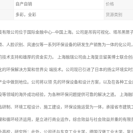
自产自销
价格
多彩，全彩
货源类别
技有限公司位于国际金融中心--中国上海。公司是吊钩可视化、塔吊黑匣
锁、人脸识别、风速仪等一系列环保设备的研发生产销售为一体的化公司
的技术支持和雄厚的资金实力。 上海融瑞公司由上海复旦留美博士联合
化的环保解决方案和世界尖 端技术。公司现已引进了日本的扬尘环境实
产业中做到地位。公司将以领 先的环保设备和设计方案，以及在各种工
设等领域的海外成功经验，为各种环保问题提供可靠的解决之道。 上海融
品研制、环境工程设计、施工建设，环保设施运营为一体，承接省市建筑
理和循环经济运用，是立进行商业运作，综合效益与社会效益并重的有限责
外高校，研究所；此外，公司还与东京工业大学，德国汉堡工业大学，复旦