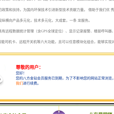
的政策和扶持，为国内环保技术引进新型技术贡献力量。 借助于我们优 
现纵横向产品多元化，技术多元化，大成套，一条 龙服务。
具有远程数据统计管理（含GPS全球定位）、显示记录报警、楼层呼叫器
、智能司机卡、远程开关机等六大功能，且可以任意模块化组合，能够实现
可靠、功能完善的施工升降机安全监控产品。
体设计，升降机监控管理子系统的前端数据采集模块设计方案：控制器从
台协议约定的数据格式，上报到远程管理平台。系统实时接收施工升降机
施工升降机的日常维保纳入体系信息等。施工升降机监控系统是是一套符合施工
在超载时自动切断控制电机的控制电路使驱动电机失电的系统。该装置采
同时，采用微机智能控制，简便易学。所有调整操作通过触屏和菜单操作