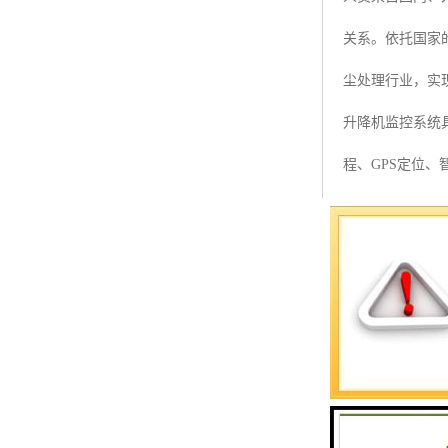
预警螺母
关系。依托国家
主令控制器
尘处理行业，实
塔机模型
升降机监控系统
临边防护
程、GPS定位
塔吊风速仪
内技术进、性能
指纹识别系统
据系统方案的总
封装成与远程平
维保到期提醒，把
进行声光报警，
统状态等信息。