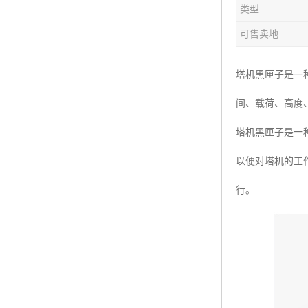
类型
楼层呼叫器
可售卖地
车辆冲洗抓拍
塔机黑匣子
塔机黑匣子是一
间、载荷、高度
卸料平台
塔机黑匣子是一
工地安全帽人员定位
以便对塔机的工
高支模监测
行。
临边防护网监测系统
升降机人数识别系统
施工电梯超载保护器
升降机防坠器