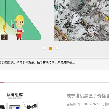
上海融瑞环保科技有限公司是吊钩可视化、塔吊黑匣子、扬尘监测系统、塔吊监控系统、扬尘环境监测、塔吊风速仪、楼层呼叫器、主令控制器、人脸识别、风速仪等一系列环保设备的研发生产销售为一体的专业化公司。
咸宁塔机黑匣子价格 
更新时间：2025-09-22 浏