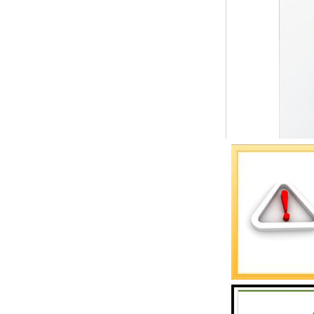
预警螺母
主令控制器
塔机模型
临边防护
塔吊风速仪
指纹识别系统