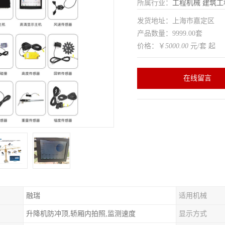
所属行业：
工程机械
建筑工
发货地址：上海市嘉定区
产品数量：9999.00套
价格：￥
5000.00
元/套 起
在线留言
融瑞
适用机械
升降机防冲顶,轿厢内拍照,监测速度
显示方式