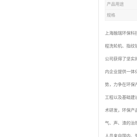
产品用途
楼层呼叫器
规格
车辆冲洗抓拍
塔机黑匣子
上海融瑞环保科
程洗轮机、指纹
卸料平台
公司获得了坚实
工地安全帽人员定位
内企业提供一体
高支模监测
势，力争在环保
临边防护网监测系统
工程以及基础建
升降机人数识别系统
术研发，环保产
施工电梯超载保护器
气、声、渣的治
升降机防坠器
人员来自国内、