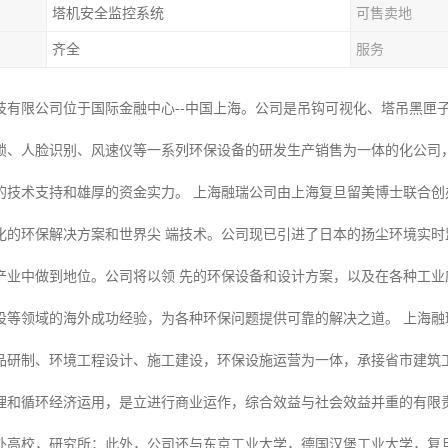
塔机安全监控系统
可售卖地
齐全
服务
技有限公司位于国际金融中心--中国上海。公司是吊钩可视化、塔吊黑匣
锁、人脸识别、风速仪等一系列环保设备的研发生产销售为一体的化公司
的技术支持和雄厚的资金实力。 上海融瑞公司由上海复旦留美博士联合
化的环保解决方案和世界尖 端技术。公司现已引进了日本的扬尘环境实
产业中做到地位。公司将以领 先的环保设备和设计方案，以及在各种工
设等领域的海外成功经验，为各种环保问题提供可靠的解决之道。 上海融
品研制、环境工程设计、施工建设，环保设施运营为一体，承接省市建筑
理和循环经济运用，是立进行商业运作，综合效益与社会效益并重的有限责
外高校，研究所；此外，公司还与东京工业大学，德国汉堡工业大学，复旦