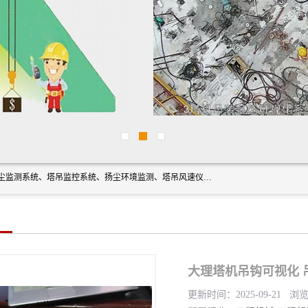
上海融瑞环保科技有限公司是吊钩可视化、塔吊黑匣子、扬尘监测系统、塔吊监控系统、扬尘环境监测、塔吊风速仪、楼层呼叫器、主令控制器、人脸识别、风速仪等一系列环保设备的研发生产销售为一体的专业化公司。
大理塔机吊钩可视化 
更新时间：2025-09-21 浏