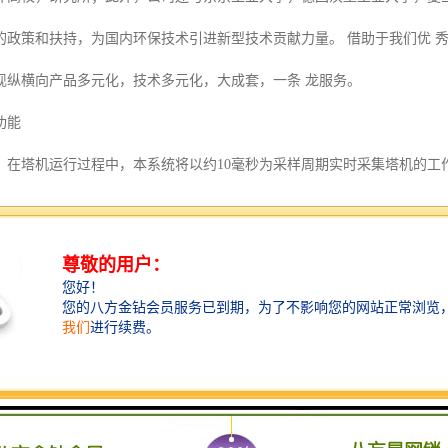
的政策和扶持，为国内环保技术引进新型技术贡献力量。 借助于我们优 
现纵横向产品多元化，技术多元化，大成套，一条 龙服务。
功能
：在塔机运行过程中，本系统将以约10毫秒为采样周期实时采集塔机的工
，并将数据保存到FLASH中。
该装置可实现塔机多种安全限制器的功能，如起重力矩限制、起重量限制
塔机工作的关键参数，系统以约10毫秒为采样周期实时采集塔机的工作参
，回转、力矩百分数，力矩，倍率，力矩比例尺等。以供操作人员参考达