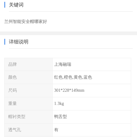
关键词
兰州智能安全帽哪家好
详细说明
品牌
上海融瑞
颜色
红色,橙色,黄色,蓝色
尺码
301*228*149mm
重量
1.3kg
帽衬类型
鸭舌型
透气孔
有