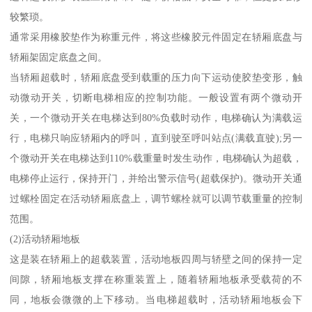
较繁琐。
通常采用橡胶垫作为称重元件，将这些橡胶元件固定在轿厢底盘与
轿厢架固定底盘之间。
当轿厢超载时，轿厢底盘受到载重的压力向下运动使胶垫变形，触
动微动开关，切断电梯相应的控制功能。一般设置有两个微动开
关，一个微动开关在电梯达到80%负载时动作，电梯确认为满载运
行，电梯只响应轿厢内的呼叫，直到驶至呼叫站点(满载直驶);另一
个微动开关在电梯达到110%载重量时发生动作，电梯确认为超载，
电梯停止运行，保持开门，并给出警示信号(超载保护)。微动开关通
过螺栓固定在活动轿厢底盘上，调节螺栓就可以调节载重量的控制
范围。
(2)活动轿厢地板
这是装在轿厢上的超载装置，活动地板四周与轿壁之间的保持一定
间隙，轿厢地板支撑在称重装置上，随着轿厢地板承受载荷的不
同，地板会微微的上下移动。当电梯超载时，活动轿厢地板会下