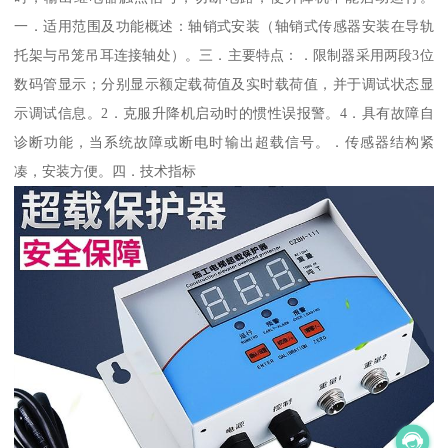
一．适用范围及功能概述：轴销式安装（轴销式传感器安装在导轨
托架与吊笼吊耳连接轴处）。三．主要特点：．限制器采用两段3位
数码管显示；分别显示额定载荷值及实时载荷值，并于调试状态显
示调试信息。2．克服升降机启动时的惯性误报警。4．具有故障自
诊断功能，当系统故障或断电时输出超载信号。．传感器结构紧
凑，安装方便。四．技术指标