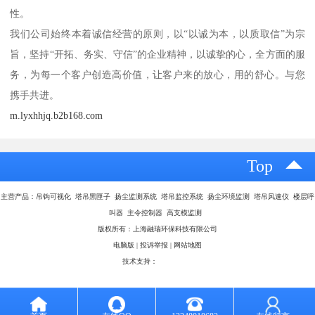
性。
我们公司始终本着诚信经营的原则，以“以诚为本，以质取信”为宗
旨，坚持“开拓、务实、守信”的企业精神，以诚挚的心，全方面的服
务，为每一个客户创造高价值，让客户来的放心，用的舒心。与您
携手共进。
m.lyxhhjq.b2b168.com
Top
主营产品：吊钩可视化 塔吊黑匣子 扬尘监测系统 塔吊监控系统 扬尘环境监测 塔吊风速仪 楼层呼
叫器 主令控制器 高支模监测
版权所有：上海融瑞环保科技有限公司
电脑版
|
投诉举报
|
网站地图
技术支持：
八方资源网