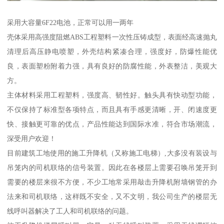
采用大容量6F22电池，正常可以用一两年
壳体采用高强度阻燃ABS工程塑料一次性压铸成型，表面经高速抛丸
清理后高压静电喷塑，外壳结构紧凑合理，强度好，防爆性能优
良，表面塑粉附着力强，具有良好的防腐性能，外表整洁，美观大
方。
主体材料采用工程塑料，强度高、韧性好。触头具有快动型功能，
不仅保持了标准型各项特点，而且具有手感更清晰，开、闭速度更
快、接触更可靠的优点，产品性能达到国际水准，符合市场潮流，
深受用户欢迎！
目前建筑工地使用的施工升降机（又称施工电梯）,大多没有装设与
吊笼内的司机联络的信号装置。因此在各楼层上需要召唤吊笼开到
需要的楼层来很不方便，不少工地常采用敲击升降机附墙钢管的办
法来和司机联络，这样既不安全，又不文明，我公司生产的楼层无
线呼叫器解决了工人和司机联络的问题。