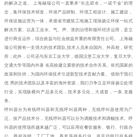
的解决之道。 上海融瑞公司一直秉承“矢志碧水，一诺千金”的理
念，集环保技术研发，环保产品研制、环境工程设计、施工建设，
环保设施运营为一体，承接省市建筑工地施工现场扬尘环保一站式
解决方案、以及工业水、气、声、渣的治理和循环经济运用，是立
进行商业运作，综合效益与社会效益并重的有限责任公司。 上海融
瑞公司拥有一支强大的技术团队,技术人员来自国内、外高校，研究
所；此外，公司还与东京工业大学，德国汉堡工业大学，复旦大学,
交通大学等国内外著 名高校建立紧密的技术合作关系。依托国家的
政策和扶持，为国内环保技术引进新型技术贡献力量。 借助于我们
优 秀的技术团队以及丰富的海外资源，我们力争立足环保扬尘处理
行业，实现纵横向产品多元化，技术多元化，大成套，一条 龙服
务。
呼叫器分为有线呼叫器和无线呼叫器两种，无线呼叫器使用为广
泛。按产品技术分，无线呼叫器可以分为调频技术和调幅技术。呼
叫器的使用场所越来越广泛，可以应用在餐饮服务、银行、行政办
公、商超连锁、工厂工地、养老等很多行业，并且功能日益多样