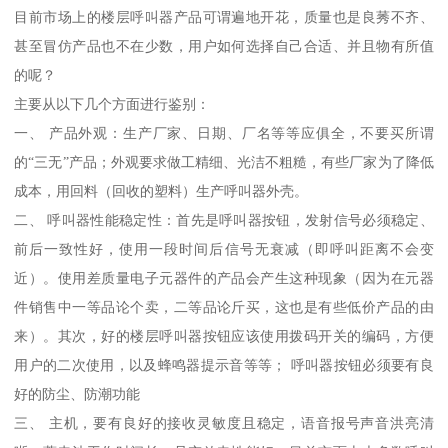
目前市场上的楼层呼叫器产品可谓遍地开花，质量也是良莠不齐、
甚至冒仿产品也不在少数，用户如何选择自己合适、并且物有所值
的呢？
主要从以下几个方面进行鉴别：
一、 产品外观：生产厂家、日期、厂名等等应俱全，不要买所谓
的“三无”产品；外观要求做工精细、光洁不粗糙，有些厂家为了降低
成本，用回料（回收的塑料）生产呼叫器外壳。
二、 呼叫器性能稳定性：首先是呼叫器按钮，发射信号必须稳定、
前后一致性好，使用一段时间后信号无衰减（即呼叫距离不会变
近）。使用差质量电子元器件的产品会产生这种现象（因为在元器
件销售中一等品论个卖，二等品论斤买，这也是有些低价产品的由
来）。其次，好的楼层呼叫器按钮应该使用拨码开关的编码，方便
用户的二次使用，以及蜂鸣器提示音等等； 呼叫器按钮必须要有良
好的防尘、防潮功能
三、 主机，要有良好的接收灵敏度且稳定，语音报号声音洪亮清