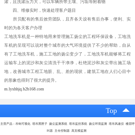
濯，且洗濯压力大，可以车辆所带土壤、污垢等附着物
四、维修实时，快速处理客户题目
所贝配有的售后效劳团队，且齐各天设有售后办事，便利、实
时的为各天客户办理
工地洗车机是一种特地用来管理施工扬尘的工程环保设备，工地洗
车机的呈现可以说对整个城市的大气环境提供了不少的帮助，自从
有了工地洗车机，施工工地的扬尘变少了，工地洗车机能够将工程
运输车上的泥沙和灰尘清洗干干净净，杜绝泥沙和灰尘带出施工场
地，改善城市工程工地脏、乱、差的现状，建筑工地在人们心目中
的形象也得到了很大的提升。
m.lyxhhjq.b2b168.com
Top
主营产品：吊钩可视化 塔吊黑匣子 扬尘监测系统 塔吊监控系统 扬尘环境监测 塔吊风速仪 楼层呼
叫器 主令控制器 高支模监测