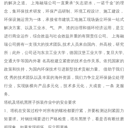
的解决之道。 上海融瑞公司一直秉承“矢志碧水，一诺千金”的理
念，集环保技术研发，环保产品研制、环境工程设计、施工建设，
环保设施运营为一体，承接省市建筑工地施工现场扬尘环保一站式
解决方案、以及工业水、气、声、渣的治理和循环经济运用，是立
进行商业运作，综合效益与社会效益并重的有限责任公司。 上海融
瑞公司拥有一支强大的技术团队,技术人员来自国内、外高校，研究
所；此外，公司还与东京工业大学，德国汉堡工业大学，复旦大学,
交通大学等国内外著 名高校建立紧密的技术合作关系。依托国家的
政策和扶持，为国内环保技术引进新型技术贡献力量。 借助于我们
优 秀的技术团队以及丰富的海外资源，我们力争立足环保扬尘处理
行业，实现纵横向产品多元化，技术多元化，大成套，一条 龙服
务。
塔机及塔机黑匣子拆装作业中的安全要求
1、塔机在安装过程中对所有的螺栓都要拧紧，并要检测达到紧固力
矩要求。对钢丝绳要进行严格检查，塔吊黑匣子，看是否有断丝磨
损现象，如果发现损坏，应立即更换。