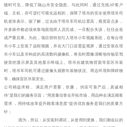
随时可见，降低了隔山吊安全隐患。与此同时，通过无线AP客户
端、主机，亦可进行可视化远程的，保障了塔吊的安全使用塔吊司
机老张表示。据了解，过去由于塔吊车司机位置高，视觉盲点多，
许多操作都必须依靠地面指挥人员完成，一旦配合失误，往往会造
成严重后果。为此，项目部特别引入塔吊小车视频系统，在每台塔
吊小车上安装了远程视频，并在大门口设置监视屏，通过安装在塔
吊小车以及吊钩处的高清数码摄像机，将实时图像清晰地传输至驾
驶室的显示屏及其他显示终端上。塔吊在建筑物背面等盲区吊装
时，塔吊车司机可通过摄像头观察吊装物状况、周边环境和障碍物
等，确保盲区吊装安全。
公司精益求精， 满足用户需要，价廉， 供应可靠产品，真诚相
待”是我们的服务宗旨；“用质量信誉去开拓市场，用品种去满足顾客
需求 ，用持续改革提升顾客满意度”提供优良服务是我们的质量方
针；
因为，所以：从安装到调试，从使用到更换，我们都会以的