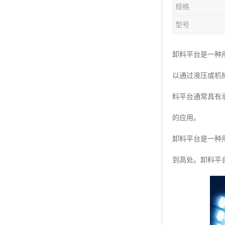
规格
楼层呼叫器
型号
车辆冲洗抓拍
塔机黑匣子
卸料平台是一种
以通过液压或机
卸料平台
料平台通常具有
工地安全帽人员定位
的应用。
高支模监测
卸料平台是一种
临边防护网监测系统
到高处。卸料平
升降机人数识别系统
施工电梯超载保护器
升降机防坠器