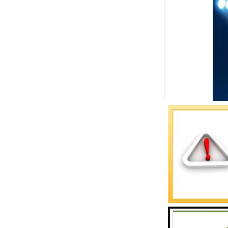
预警螺母
主令控制器
塔机模型
临边防护
塔吊风速仪
指纹识别系统