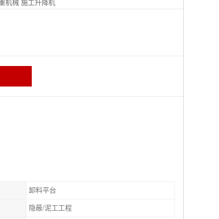
重机械
施工升降机
卸料平台
隐蔽/泥工工程