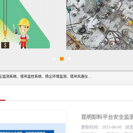
上海融瑞环保科技有限公司是吊钩可视化、塔吊黑匣子、扬尘监测系统、塔吊监控系统、扬尘环境监测、塔吊风速仪、楼层呼叫器、主令控制器、人脸识别、风速仪等一系列环保设备的研发生产销售为一体的专业化公司。
昆明卸料平台安全监
更新时间：2025-08-08 浏