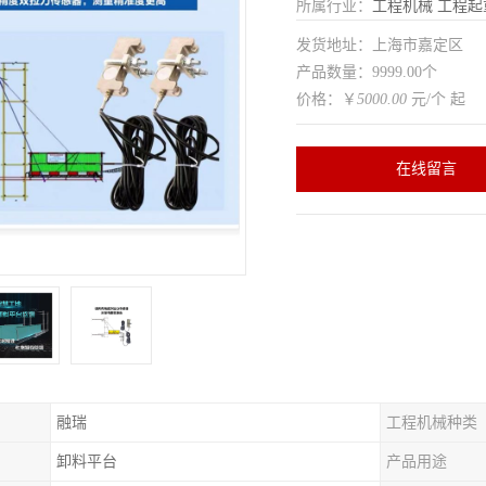
所属行业：
工程机械
工程起
发货地址：上海市嘉定区
产品数量：9999.00个
价格：￥
5000.00
元/个 起
在线留言
融瑞
工程机械种类
卸料平台
产品用途