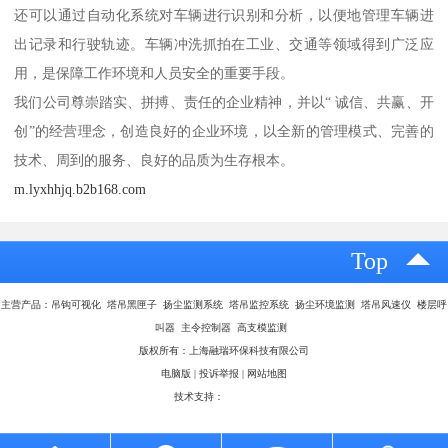
还可以通过自动化系统对车辆进行识别和分析，以便地管理车辆进
出记录和行驶轨迹。车辆冲洗抓拍在工业、交通等领域得到广泛应
用，是保障工作环境和人员安全的重要手段。
我们公司尊崇踏实、拼搏、责任的企业精神，并以“ 诚信、共赢、开
创”的经营理念，创造良好的企业环境，以全新的管理模式、完善的
技术、周到的服务、良好的品质为生存根本。
m.lyxhhjq.b2b168.com
Top
主营产品：吊钩可视化 塔吊黑匣子 扬尘监测系统 塔吊监控系统 扬尘环境监测 塔吊风速仪 楼层呼
叫器 主令控制器 高支模监测
版权所有：上海融瑞环保科技有限公司
电脑版
|
投诉举报
|
网站地图
技术支持：
八方资源网