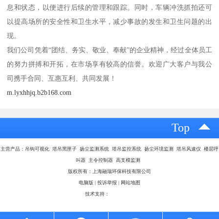
息和状态，以便进行后续的管理和跟踪。同时，车辆冲洗抓拍还可
以提高场所的安全性和卫生水平，减少事故的发生和卫生问题的出
现。
我们公司凭着“团结、务实、敬业、奉献”的企业精神，经过全体员工
的努力拼搏和开拓，在市场享有较高的信誉。欢迎广大客户与我公
司携手合同、互惠互利、共同发展！
m.lyxhhjq.b2b168.com
Top
主营产品：吊钩可视化 塔吊黑匣子 扬尘监测系统 塔吊监控系统 扬尘环境监测 塔吊风速仪 楼层呼
叫器 主令控制器 高支模监测
版权所有：上海融瑞环保科技有限公司
电脑版
|
投诉举报
|
网站地图
技术支持：
八方资源网