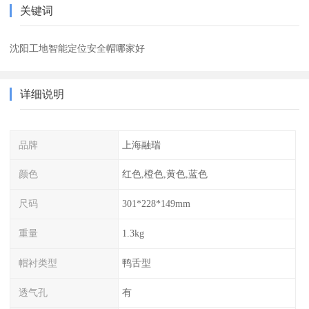
关键词
沈阳工地智能定位安全帽哪家好
详细说明
品牌
上海融瑞
颜色
红色,橙色,黄色,蓝色
尺码
301*228*149mm
重量
1.3kg
帽衬类型
鸭舌型
透气孔
有