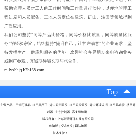
帮助管理人员对工人的工作时间和工作量进行监控，以便地管理工
程进度和人员配备。工地人员定位在建筑、矿山、油田等领域得到
广泛应用。
我们公司坚持“同等产品比价格，同等价格比质量，同等质量比服
务”的经验宗旨，始终坚持“提升自己，让客户满意”的企业追求，坚
持发挥生产、供应和服务的优势，欢迎社会各界朋友来电咨询业务
或到厂参观，真诚期待能长期与您合作。
m.lyxhhjq.b2b168.com
Top
主营产品：吊钩可视化 塔吊黑匣子 扬尘监测系统 塔吊监控系统 扬尘环境监测 塔吊风速仪 楼层呼
叫器 主令控制器 高支模监测
版权所有：上海融瑞环保科技有限公司
电脑版
|
投诉举报
|
网站地图
技术支持：
八方资源网