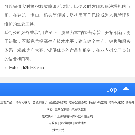
可以提供实时警报和故障诊断功能，以便及时发现和解决塔机的问
题。在建筑、港口、码头等领域，塔机黑匣子已经成为塔机管理和
维护的重要工具。
我们公司始终秉承“用户至上，质量为本”的经营宗旨，开拓创新，勇
于进取，不断完善提高生产技术水平，建立健全生产、销售和服务
体系，竭诚为广大客户提供优良的产品和服务，在业内树立了良好
的信誉和口碑。
m.lyxhhjq.b2b168.com
Top
主营产品：吊钩可视化 塔吊黑匣子 扬尘监测系统 塔吊监控系统 扬尘环境监测 塔吊风速仪 楼层呼
叫器 主令控制器 高支模监测
版权所有：上海融瑞环保科技有限公司
电脑版
|
投诉举报
|
网站地图
技术支持：
八方资源网