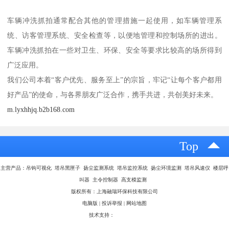
车辆冲洗抓拍通常配合其他的管理措施一起使用，如车辆管理系
统、访客管理系统、安全检查等，以便地管理和控制场所的进出。
车辆冲洗抓拍在一些对卫生、环保、安全等要求比较高的场所得到
广泛应用。
我们公司本着“客户优先、服务至上”的宗旨，牢记“让每个客户都用
好产品”的使命，与各界朋友广泛合作，携手共进，共创美好未来。
m.lyxhhjq.b2b168.com
Top
主营产品：吊钩可视化 塔吊黑匣子 扬尘监测系统 塔吊监控系统 扬尘环境监测 塔吊风速仪 楼层呼
叫器 主令控制器 高支模监测
版权所有：上海融瑞环保科技有限公司
电脑版
|
投诉举报
|
网站地图
技术支持：
八方资源网