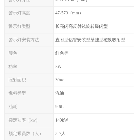
警示灯高度
47-579（mm）
警示灯类型
长亮闪亮反射镜旋转爆闪型
警示灯安装方法
直附型铝管安装型壁挂型磁铁吸附型
颜色
红色等
功率
5W
照射面积
30㎡
燃料类型
汽油
油耗
9.6L
额定功率（kw）
149kW
额定乘员数（人）
3-7人